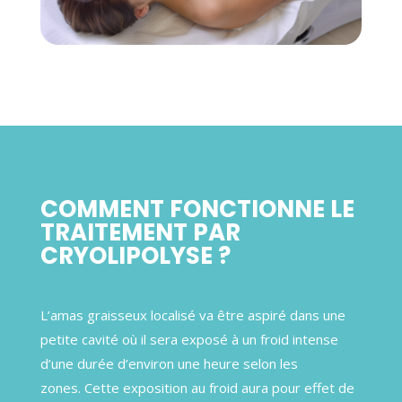
COMMENT FONCTIONNE LE
TRAITEMENT PAR
CRYOLIPOLYSE ?
L’amas graisseux localisé va être aspiré dans une
petite cavité où il sera exposé à un froid intense
d’une durée d’environ une heure selon les
zones.
Cette exposition au froid aura pour effet de